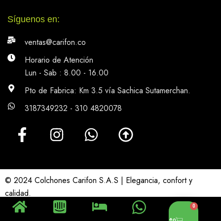
Síguenos en:
ventas@carifon.co
Horario de Atención
Lun - Sab : 8.00 - 16.00
Pto de Fabrica: Km 3.5 vía Sachica Sutamerchan.
3187349232 - 310 4820078
© 2024 Colchones Carifon S.A.S | Elegancia, confort y
calidad.
0
$
0