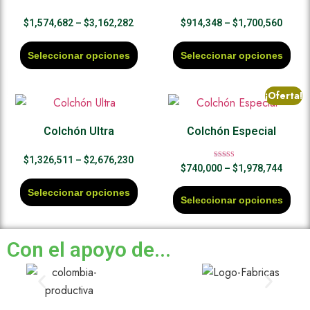
$
1,574,682
–
$
3,162,282
$
914,348
–
$
1,700,560
Seleccionar opciones
Seleccionar opciones
¡Oferta!
Colchón Ultra
Colchón Especial
$
1,326,511
–
$
2,676,230
Valorado en
$
740,000
–
$
1,978,744
5.00
de 5
Seleccionar opciones
Seleccionar opciones
Con el apoyo de...