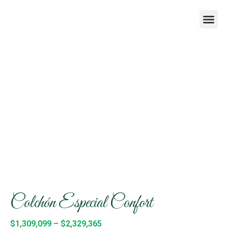
Blog de Sa
Colchón Especial Confort
$
1,309,099
–
$
2,329,365